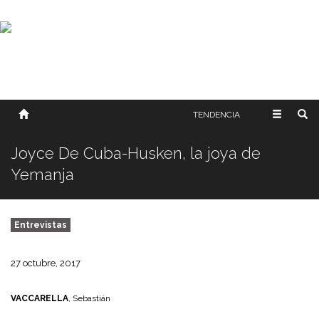
SOBRE NOSOTROS
HISTORIA
CONTACTO
TÉRMINOS Y CONDICIONES
PUBLICAR
TENDENCIA
Joyce De Cuba-Husken, la joya de
Yemanja
Entrevistas
27 octubre, 2017
VACCARELLA
, Sebastián