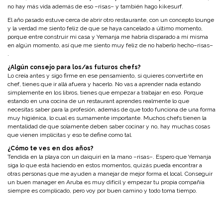
no hay más vida además de eso –risas– y también hago kikesurf.
El año pasado estuve cerca de abrir otro restaurante, con un concepto lounge
y la verdad me siento feliz de que se haya cancelado a último momento,
porque entre construir mi casa y Yemanja me habría disparado a mí misma
en algún momento, así que me siento muy feliz de no haberlo hecho–risas–
.
¿Algún consejo para los/as futuros chefs?
Lo creía antes y sigo firme en ese pensamiento, si quieres convertirte en
chef, tienes que ir allá afuera y hacerlo. No vas a aprender nada estando
simplemente en los libros, tienes que empezar a trabajar en eso. Porque
estando en una cocina de un restaurant aprendes realmente lo que
necesitas saber para la profesión, además de que todo funciona de una forma
muy higiénica, lo cual es sumamente importante. Muchos chefs tienen la
mentalidad de que solamente deben saber cocinar y no, hay muchas cosas
que vienen implícitas y eso te define como tal.
¿Cómo te ves en dos años?
Tendida en la playa con un daiquirí en la mano –risas–. Espero que Yemanja
siga lo que está haciendo en estos momentos, quizás pueda encontrar a
otras personas que me ayuden a manejar de mejor forma el local. Conseguir
un buen manager en Aruba es muy difícil y empezar tu propia compañía
siempre es complicado, pero voy por buen camino y todo toma tiempo.