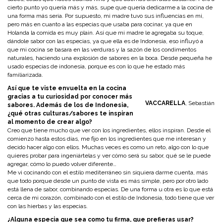
cierto punto yo quería más y más, supe que quería dedicarme a la cocina de
una forma más seria. Por supuesto, mi madre tuvo sus influencias en mi,
pero más en cuanto a las especias que usaba para cocinar, ya que en
Holanda la comida es muy plain. Así que mi madre le agregaba su toque,
dándole sabor con las especias, ya que ella es de Indonesia, eso influyó a
que mi cocina se basara en las verduras y la sazón de los condimentos
naturales, haciendo una explosión de sabores en la boca. Desde pequeña he
usado especias de indonesia, porque es con lo que he estado más
familiarizada.
Así que te viste envuelta en la cocina
gracias a tu curiosidad por conocer más
VACCARELLA
, Sebastián
sabores. Además de los de Indonesia,
¿qué otras culturas/sabores te inspiran
al momento de crear algo?
Creo que tiene mucho que ver con los ingredientes, ellos inspiran. Desde el
comienzo hasta estos días, me fijo en los ingredientes que me interesan y
decido hacer algo con ellos. Muchas veces es como un reto, algo con lo que
quieres probar para ingeniártelas y ver cómo será su sabor, qué se le puede
agregar, cómo lo puedo volver diferente…
Me vi cocinando con el estilo mediterráneo sin siquiera darme cuenta, más
que todo porque desde un punto de vista es más simple, pero por otro lado
está llena de sabor, combinando especias. De una forma u otra es lo que está
cerca de mi corazón, combinado con el estilo de Indonesia, todo tiene que ver
con las hierbas y las especias.
¿Alguna especia que sea como tu firma, que prefieras usar?