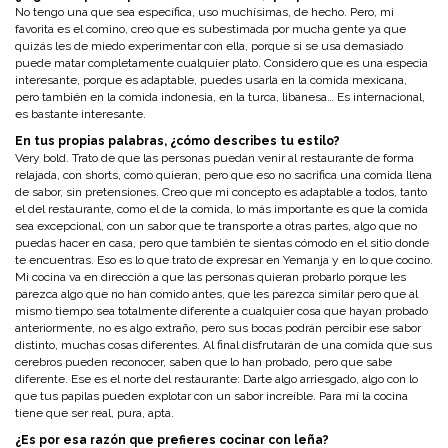
No tengo una que sea específica, uso muchísimas, de hecho. Pero, mi
favorita es el comino, creo que es subestimada por mucha gente ya que
quizás les de miedo experimentar con ella, porque si se usa demasiado
puede matar completamente cualquier plato. Considero que es una especia
interesante, porque es adaptable, puedes usarla en la comida mexicana,
pero también en la comida indonesia, en la turca, libanesa… Es internacional,
es bastante interesante.
En tus propias palabras, ¿cómo describes tu estilo?
Very bold. Trato de que las personas puedan venir al restaurante de forma
relajada, con shorts, como quieran, pero que eso no sacrifica una comida llena
de sabor, sin pretensiones. Creo que mi concepto es adaptable a todos, tanto
el del restaurante, como el de la comida, lo más importante es que la comida
sea excepcional, con un sabor que te transporte a otras partes, algo que no
puedas hacer en casa, pero que también te sientas cómodo en el sitio donde
te encuentras. Eso es lo que trato de expresar en Yemanja y en lo que cocino.
Mi cocina va en dirección a que las personas quieran probarlo porque les
parezca algo que no han comido antes, que les parezca similar pero que al
mismo tiempo sea totalmente diferente a cualquier cosa que hayan probado
anteriormente, no es algo extraño, pero sus bocas podrán percibir ese sabor
distinto, muchas cosas diferentes. Al final disfrutarán de una comida que sus
cerebros pueden reconocer, saben que lo han probado, pero que sabe
diferente. Ese es el norte del restaurante: Darte algo arriesgado, algo con lo
que tus papilas pueden explotar con un sabor increíble. Para mí la cocina
tiene que ser real, pura, apta.
¿Es por esa razón que prefieres cocinar con leña?