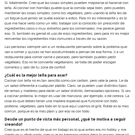
Sí, totalmente. Creo que las cosas simples pueden mejorarse al hacerse con
leña. Al cocinar con hornillas puede que la comida sepa bien, pero puedes
mantener las cosas simples, como los vegetales; pero usando la leña les da
un toque que jamás se suele asociar a estos. Para mí es interesante y es lo
que me hace verlo como un reto, trabajar con lo conocido sin prescindir de
ingredientes caros o muy extraños para los comensales, me parece genial
eso. Sí, también es genial el uso de esos ingredientes, pero para mí es mejor
reinventar los ingredientes más comunes a través de su sazón.
Las personas siempre van a un restaurante pensando sobre la proteína que
van a comer y quizás se han acostumbrado a pensar de esa forma, ir a un
restaurante para comer carne o pescado, pero también puedes pedir
vegetales. Eso no te convierte vegetariano, se trata de poder escoger
comerlos y salir de tu zona de confort.
¿Cuál es la mejor leña para asar?
Cocinar con leña no es tan sencillo como con carbón, pero vale la pena. Le da
un sabor diferente a cualquier platillo. Claro, se pueden usar distintos tipos
de ramas y maderas para darle un sabor distinto, demasiadas opciones. Si vas
a cocinar proteína, lo mejor es usar de manzana, por ejemplo, o de cereza. La
cosa es que debes tener una madera especial que funcione con todo,
proteína, vegetales, para todo en lo que aquí usamos el grill. Roble es la más
común, porque es la más plain y por eso va con todo.
Desde un punto de vista más personal, ¿qué te motiva a seguir
creando?
Creo que es el hecho de que mi trabajo es lo que antes era mi hobby y me
siento muy afortunada, creo que mi hermano podría decir lo mismo. Hace 10