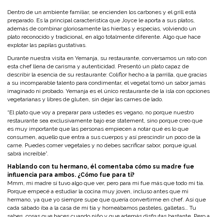
Dentro de un ambiente familiar, se encienden los carbones y el grill está
preparado. Es la principal característica que Joyce le aporta a sus platos,
además de combinar gloriosamente las hierbas y especias, volviendo un
plato reconocido y tradicional, en algo totalmente diferente. Algo que hace
explotar las papilas gustativas.
Durante nuestra visita en Yemanja, su restaurante, conversamos un rato con
esta chef llena de carisma y autenticidad. Presentó un plato capaz de
describir la esencia de su restaurante: Coliflor hecho a la parrilla, que gracias
a su incomparable talento para condimentar, el vegetal tomó un sabor jamás
imaginado ni probado. Yemanja es el único restaurante de la isla con opciones
vegetarianas y libres de gluten, sin dejar las carnes de lado.
“El plato que voy a preparar para ustedes es vegano, no porque nuestro
restaurante sea exclusivamente bajo ese statement, sino porque creo que
es muy importante que las personas empiecen a notar qué es lo que
consumen, aquello que entra a sus cuerpos y así prescindir un poco de la
carne. Puedes comer vegetales y no debes sacrificar sabor, porque igual
sabrá increíble”.
Hablando con tu hermano, él comentaba cómo su madre fue
influencia para ambos. ¿Cómo fue para ti?
Mmm, mi madre sí tuvo algo que ver, pero para mi fue más que todo mi tía.
Porque empecé a estudiar la cocina muy joven, incluso antes que mi
hermano, ya que yo siempre supe que quería convertirme en chef. Así que
cada sábado iba a la casa de mi tía y horneábamos pasteles, galletas… Tu
sabes, cosas que haces cuando niño y que además disfrutas bastante. Pero a