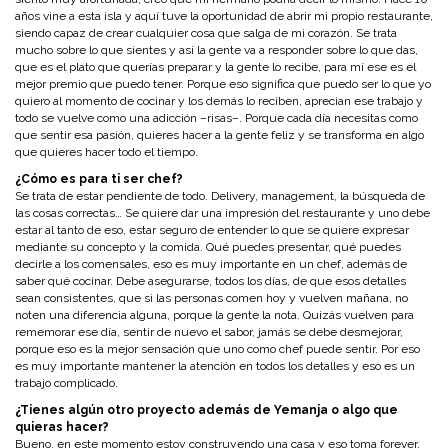
años vine a esta isla y aquí tuve la oportunidad de abrir mi propio restaurante,
siendo capaz de crear cualquier cosa que salga de mi corazón. Se trata
mucho sobre lo que sientes y así la gente va a responder sobre lo que das,
que es el plato que querías preparar y la gente lo recibe, para mí ese es el
mejor premio que puedo tener. Porque eso significa que puedo ser lo que yo
quiero al momento de cocinar y los demás lo reciben, aprecian ese trabajo y
todo se vuelve como una adicción –risas–. Porque cada día necesitas como
que sentir esa pasión, quieres hacer a la gente feliz y se transforma en algo
que quieres hacer todo el tiempo.
¿Cómo es para ti ser chef?
Se trata de estar pendiente de todo. Delivery, management, la búsqueda de
las cosas correctas… Se quiere dar una impresión del restaurante y uno debe
estar al tanto de eso, estar seguro de entender lo que se quiere expresar
mediante su concepto y la comida. Qué puedes presentar, qué puedes
decirle a los comensales, eso es muy importante en un chef, además de
saber qué cocinar. Debe asegurarse, todos los días, de que esos detalles
sean consistentes, que si las personas comen hoy y vuelven mañana, no
noten una diferencia alguna, porque la gente la nota. Quizás vuelven para
rememorar ese día, sentir de nuevo el sabor, jamás se debe desmejorar,
porque eso es la mejor sensación que uno como chef puede sentir. Por eso
es muy importante mantener la atención en todos los detalles y eso es un
trabajo complicado.
¿Tienes algún otro proyecto además de Yemanja o algo que
quieras hacer?
Bueno, en este momento estoy construyendo una casa y eso toma forever,