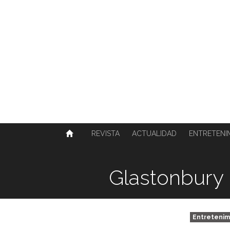
SOBRE NOSOTROS
HISTORIA
CONTACTO
TÉRMINOS Y CONDICIONES
PUBLICAR
REVISTA
ACTUALIDAD
ENTRETENI
Glastonbury 
Entretenim