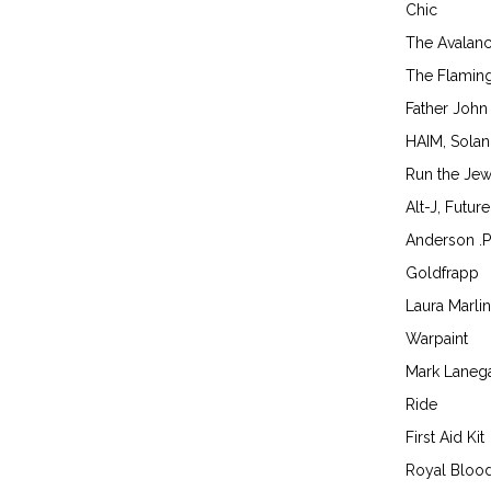
Chic
The Avalan
The Flaming
Father John
HAIM, Sola
Run the Jew
Alt-J, Futur
Anderson .P
Goldfrapp
Laura Marli
Warpaint
Mark Laneg
Ride
First Aid Kit
Royal Bloo