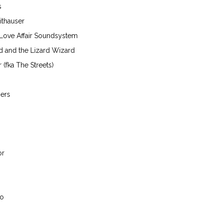
s
ithauser
Love Affair Soundsystem
d and the Lizard Wizard
 (fka The Streets)
ers
or
co