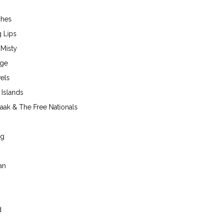
ches
 Lips
 Misty
nge
els
e Islands
aak & The Free Nationals
ng
an
d