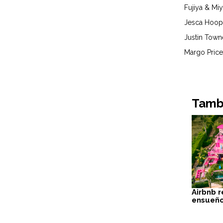
Fujiya & Miy
Jesca Hoo
Justin Town
Margo Pric
Tambi
Airbnb r
ensueño