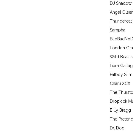
DJ Shadow
Angel Olse
Thundercat
Sampha
BadBadNot
London Gr
Wild Beasts
Liam Gallag
Fatboy Slim
Charli XCX
The Thurst
Dropkick M
Billy Bragg
The Preten
Dr. Dog