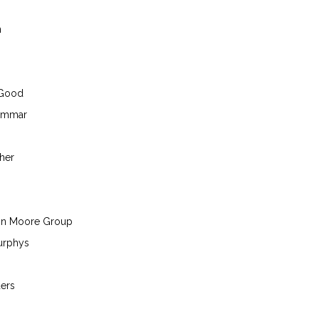
n
Good
ammar
her
on Moore Group
urphys
ders