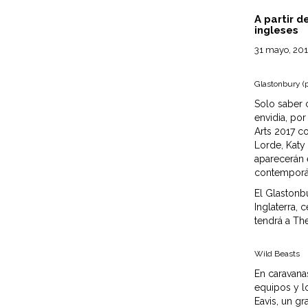
A partir d
ingleses
31 mayo, 20
Glastonbury (p
Solo saber 
envidia, po
Arts 2017 c
Lorde, Katy
aparecerán
contemporáne
El Glastonb
Inglaterra, 
tendrá a Th
Wild Beasts
En caravana
equipos y l
Eavis, un g