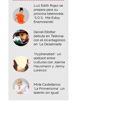
Luz Edith Rojas se
prepara para su
próxima telenovela:
‘S.O.S., Me Estoy
Enamorando’
Daniel Elbittar
debuta en Televisa
con el rol antagónico
en ‘La Desalmada’
‘Hyphenated’: un
podcast entre
culturas con Joanna
Hausmann y Jenny
Lorenzo
Mirla Castellanos
‘La Primerísima’: un
talento sin igual