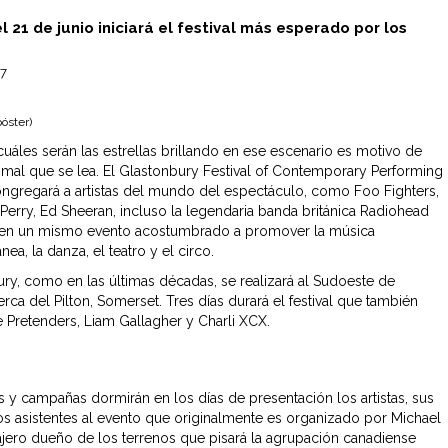
el 21 de junio iniciará el festival más esperado por los
17
óster)
cuáles serán las estrellas brillando en ese escenario es motivo de
r mal que se lea. El Glastonbury Festival of Contemporary Performing
ongregará a artistas del mundo del espectáculo, como Foo Fighters,
 Perry, Ed Sheeran, incluso la legendaria banda británica Radiohead
 en un mismo evento acostumbrado a promover la música
a, la danza, el teatro y el circo.
ury, como en las últimas décadas, se realizará al Sudoeste de
cerca del Pilton, Somerset. Tres días durará el festival que también
e Pretenders, Liam Gallagher y Charli XCX.
s y campañas dormirán en los días de presentación los artistas, sus
os asistentes al evento que originalmente es organizado por Michael
rajero dueño de los terrenos que pisará la agrupación canadiense