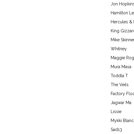
Jon Hopkin
Hamilton Le
Hercules & 
King Gizzar
Mike Skinner
Whitney
Maggie Rog
Mura Masa
Toddla T
The Veils
Factory Flo
Jagwar Ma
Lissie
Mykki Blan
Sad13