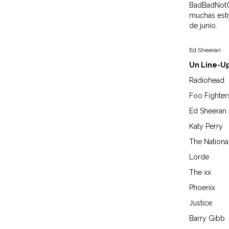
BadBadNotGo
muchas estr
de junio.
Ed Sheeran
Un Line-Up
Radiohead
Foo Fighter
Ed Sheeran
Katy Perry
The Nationa
Lorde
The xx
Phoenix
Justice
Barry Gibb