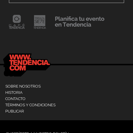
24 mayo, 2021
Dr. Ramón Marín inaugura consultorio en la
9
Clínica La Sagrada Familia
M
SOBRE NOSOTROS
HISTORIA
CONTACTO
TÉRMINOS Y CONDICIONES
PUBLICAR