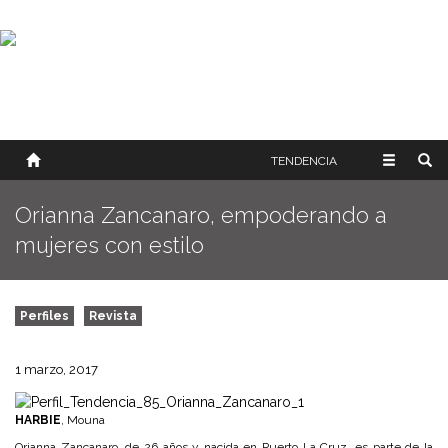
SOBRE NOSOTROS
HISTORIA
CONTACTO
TÉRMINOS Y CONDICIONES
PUBLICAR
TENDENCIA
Orianna Zancanaro, empoderando a
mujeres con estilo
Perfiles
Revista
1 marzo, 2017
HARBIE
, Mouna
Orianna Zancanaro, de 26 años y nacida en Puerto La Cruz, es parte de la