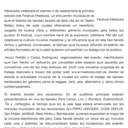
Maracaibo celebrará el viernes 2 de septiembre la primera
edición del Festival Mediosol, un encuentro musical en el
Festival Mediosol
que el talento de bandas locales se dará cita en el Teatro
Bellas Artes de esta ciudad ofreciendo un repertorio
cargado de buena vibra y diferentes géneros musicales para todos los
gustos. El festival, cuyo nombre nace de la expresión cotidiana
‘Me dio sol’
,
celebrará la cultura musical marabina y la influencia que en ella han tenido
ritmos y géneros universales, al tiempo que buscará difundir el talento de
artistas formados en la ciudad quienes compartirán su trabajo con el público.
Jesús Portillo y Carlos Rodríguez, organizadores del evento, manifestaron
que han hecho un esfuerzo por consolidar este espacio que apuesta por
convertirse uno de los más exitosos en 2016; una iniciativa inspirada en el
trabajo realizado a través del portal web www.mediosol.com.ve, donde se
aborda la actualidad musical de la ciudad así como el trabajo de bandas
destacadas en géneros como el reggae, rock, pop, alternativo y otros ritmos
contemporáneos.
El evento tendrá dos escenarios. En el auditorio principal estarán
presentándose en vivo las bandas
Para Llevar
,
Los J
,
Rumbos
,
Estereoflash
,
Tlx
y
Jahkogba
, al tiempo que en la sala baja estará amenizada por las
mezclas musicales de los reconocidos dj’s PIPPO VOKODEK, CODE DEPLOY,
San Millán, AMBAR, Bear Mcbo y Bombaside, quienes expondrán lo mejor de
la música electrónica del país. Cada banda tendrá un show de 40 minutos
cada una y además se documentarán todas las incidencias del evento,