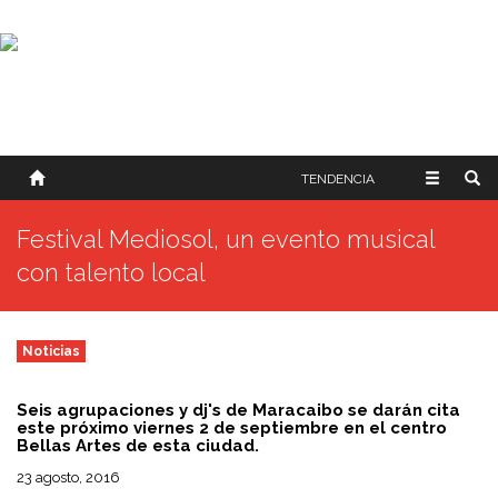
SOBRE NOSOTROS
HISTORIA
CONTACTO
TÉRMINOS Y CONDICIONES
PUBLICAR
TENDENCIA
Festival Mediosol, un evento musical
con talento local
Noticias
Seis agrupaciones y dj's de Maracaibo se darán cita
este próximo viernes 2 de septiembre en el centro
Bellas Artes de esta ciudad.
23 agosto, 2016