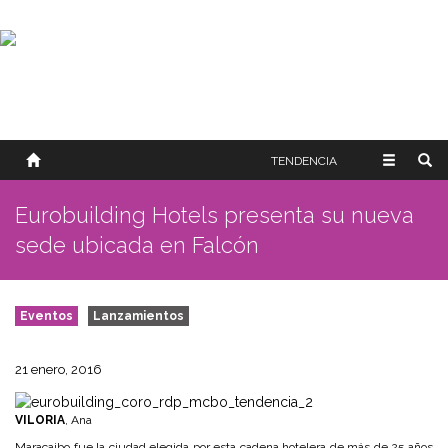
SOBRE NOSOTROS
HISTORIA
CONTACTO
TÉRMINOS Y CONDICIONES
PUBLICAR
TENDENCIA
Eurobuilding Hotels presenta su nueva
sede ubicada en Falcón
Eventos
Lanzamientos
21 enero, 2016
VILORIA
, Ana
Maracaibo fue la ciudad elegida por esta cadena hotelera de más de 25 años