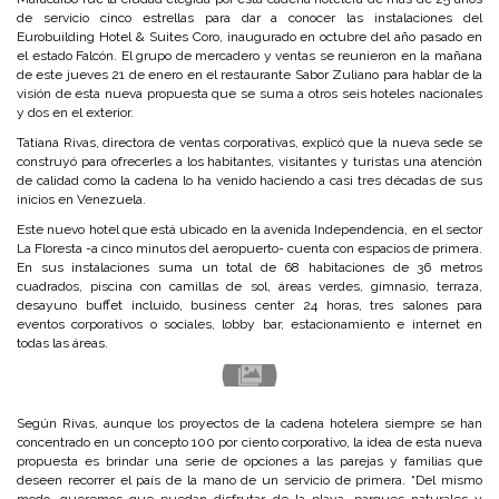
de servicio cinco estrellas para dar a conocer las instalaciones del
Eurobuilding Hotel & Suites Coro, inaugurado en octubre del año pasado en
el estado Falcón. El grupo de mercadero y ventas se reunieron en la mañana
de este jueves 21 de enero en el restaurante Sabor Zuliano para hablar de la
visión de esta nueva propuesta que se suma a otros seis hoteles nacionales
y dos en el exterior.
Tatiana Rivas, directora de ventas corporativas, explicó que la nueva sede se
construyó para ofrecerles a los habitantes, visitantes y turistas una atención
de calidad como la cadena lo ha venido haciendo a casi tres décadas de sus
inicios en Venezuela.
Este nuevo hotel que está ubicado en la avenida Independencia, en el sector
La Floresta -a cinco minutos del aeropuerto- cuenta con espacios de primera.
En sus instalaciones suma un total de 68 habitaciones de 36 metros
cuadrados, piscina con camillas de sol, áreas verdes, gimnasio, terraza,
desayuno buffet incluido, business center 24 horas, tres salones para
eventos corporativos o sociales, lobby bar, estacionamiento e internet en
todas las áreas.
Según Rivas, aunque los proyectos de la cadena hotelera siempre se han
concentrado en un concepto 100 por ciento corporativo, la idea de esta nueva
propuesta es brindar una serie de opciones a las parejas y familias que
deseen recorrer el país de la mano de un servicio de primera. “Del mismo