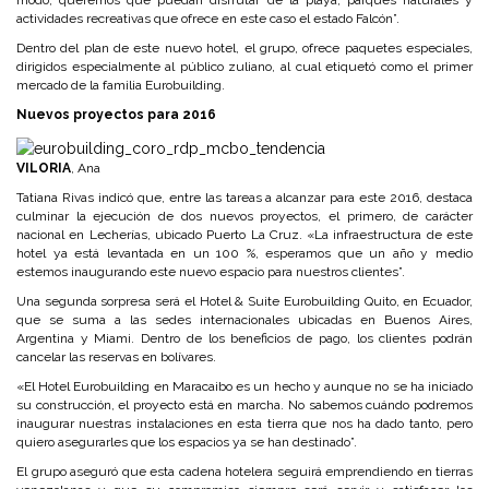
modo, queremos que puedan disfrutar de la playa, parques naturales y
actividades recreativas que ofrece en este caso el estado Falcón”.
Dentro del plan de este nuevo hotel, el grupo, ofrece paquetes especiales,
dirigidos especialmente al público zuliano, al cual etiquetó como el primer
mercado de la familia Eurobuilding.
Nuevos proyectos para 2016
VILORIA
, Ana
Tatiana Rivas indicó que, entre las tareas a alcanzar para este 2016, destaca
culminar la ejecución de dos nuevos proyectos, el primero, de carácter
nacional en Lecherías, ubicado Puerto La Cruz. «La infraestructura de este
hotel ya está levantada en un 100 %, esperamos que un año y medio
estemos inaugurando este nuevo espacio para nuestros clientes”.
Una segunda sorpresa será el Hotel & Suite Eurobuilding Quito, en Ecuador,
que se suma a las sedes internacionales ubicadas en Buenos Aires,
Argentina y Miami. Dentro de los beneficios de pago, los clientes podrán
cancelar las reservas en bolívares.
«El Hotel Eurobuilding en Maracaibo es un hecho y aunque no se ha iniciado
su construcción, el proyecto está en marcha. No sabemos cuándo podremos
inaugurar nuestras instalaciones en esta tierra que nos ha dado tanto, pero
quiero asegurarles que los espacios ya se han destinado”.
El grupo aseguró que esta cadena hotelera seguirá emprendiendo en tierras