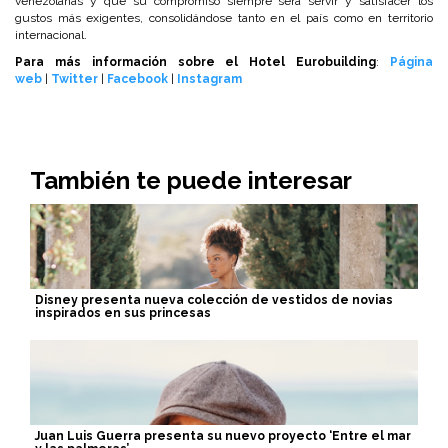
venezolanas y que su compromiso siempre será servir y satisfacer los
gustos más exigentes, consolidándose tanto en el país como en territorio
internacional.
Para más información sobre el Hotel Eurobuilding
:
Página
web
|
Twitter
|
Facebook
|
Instagram
También te puede interesar
Disney presenta nueva colección de vestidos de novias
inspirados en sus princesas
Juan Luis Guerra presenta su nuevo proyecto ‘Entre el mar