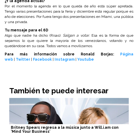
¿Y la agenda actual?
Por el momento la agenda en lo que queda de año está súper apretada.
Tengo varias presentaciones para la feria y diciembre está regular porque es
año de elecciones. Por fuera tengo dos presentaciones en Miami, una pública
y una privada.
Tu mensaje para el 6D
Algo que nadie ha dicho (Risas):
Salgan a votar
. Esa es la forma de que
sepamos lo que quiere la mayoría de los venezolanos, votando y no
quedándose en su casa. Todos vamos a movilizarnos.
Para más información sobre Ronald Borjas:
Página
web
|
Twitter
|
Facebook
|
Instagram
|
Youtube
También te puede interesar
Britney Spears regresa a la música junto a Will.i.am con
‘Mind Your Business’