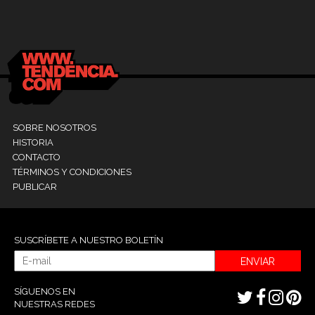
Dr. Ramón Marín inaugura consultorio en la
9
Clínica La Sagrada Familia
M
SOBRE NOSOTROS
HISTORIA
CONTACTO
TÉRMINOS Y CONDICIONES
PUBLICAR
SUSCRÍBETE A NUESTRO BOLETÍN
ENVIAR
SÍGUENOS EN
NUESTRAS REDES