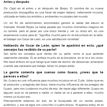
Antes y después
Da Capo
es el antes y el después de Borjas. El nombre de su nueva
producción discográfica es una frase de origen italiano, netamente musical,
utilizada en todos los ámbitos y ambientes musicales del mundo.
Un sin fin de sentimientos encontrados generó la salida del álbum al
mercado. Ronald Borjas ya había pasado por muchos momentos mágicos en
su carrera, pero el pasar por una disco tienda y ver su disco ahí, es una
experiencia nueva para él. “Significa mucho para mí el escucharlo en la radio,
el trabajar con Oscar de León, es una satisfacción increíble”.
Hablando de Oscar de León, quien te apadrinó en esto, ¿qué
consejos has recibido de su parte?
Son tanto los consejos que recibo de su parte, como lo que aprendo
solamente viéndolo. Él se enfoca mucho en la disciplina, en el no a los vicios.
Me hace énfasis en que tengo que tratar de dormir, de descansar, amanecer
cuando sea necesario por trabajo, tener mi propio estilo.
La gente comenta que suenas como Guaco, ¿crees que te
pareces a ellos?
No. Guaco es una influencia para muchos músicos en el Zulia. Johan que es
el productor y arreglista del disco, tiene mucha influencia de los arreglos de
Guaco, pero nos cuidamos mucho de eso, de hacer algo diferente. Guaco es
alguien que no se parece a nadie, ni nadie se va a parecer a ellos, mucho
menos yo busco eso.
Precisamente estamos en eso, en la búsqueda de un sonido propio,
auténtico, y eso se logra con unos tres o cuatro discos. Yo apenas estoy en el