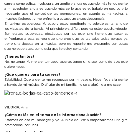
carrera como solista involucra a un gentío y ahora es cuando más tengo gente
a mi alrededor, ahora es cuando más se lo que es el trabajo en equipo y lo
necesario que el control de las promociones, en cuanto al marketing, a
muchos factores , y me enfrento a cosas que antes desconocía.
En tarima, es otra cosa. Yo subo y estoy pendiente no solo de cantar sino de
los visuales, de la banda. Al principio era difícil, pero ya estoy acostumbrado.
Son etapas superadas, obstáculos por los que uno tiene que pasar al
enfrentarse a esta carrera que uno cree que se las sabe todas porque ya
tiene una década en la música, pero de repente me encuentro con cosas
que no esperabas, como esta que te estoy contando.
¿Tienes limites?
No, no tengo. Yo me siento nuevo, apenas tengo un disco, como de 200 que
quiero hacer.
¿Qué quieres para tu carrera?
Estabilidad. Que la gente me reconozca por mi trabajo. Hacer feliz a la gente
a través de mi música. Disfrutar de mi familia, no sé si algún día me case.
VILORIA
, Ana
¿Cómo estás en el tema de la internacionalización?
Estamos en eso mi mánager y yo. A inicio del 2016 empezaremos una gira
promocional por Perú.