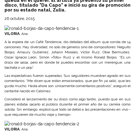
queda en el querer. El artista ya presentó su primer
disco, titulado "Da Capo" e inició su gira de promoción
por su estado natal, Zulia.
26 octubre, 2015
VILORIA
, Ana
A la espera de un Café Tendencia, dio detalles del álbum que consta de 14
canciones. Hay diversidad, no solo de géneros sino de compositores: Neguito
Borjas, Amaury Gutiérrez, Johann Morales, Víctor Ruiz, Obie Bermúdez,
Oscar Ignacio León, Simón «Toto» Ruíz y el mismo Ronald Borjas. “Es un
disco de salsa, pero en donde te puedes encontrar con un merengue, una
bachata o un pop”.
Las expectativas fueron superadas. Sus seguidores muestran agrado en sus
comentarios. “Me dicen que están emocionados, que por fin ya salió, que les
gusta mucho. Hasta ahora son únicamente comentarios positivos”, aseguró el
cantante nacido en Cabimas.
Consideró el lanzamiento de su disco como algo tardío, puesto que en sus
planes estaba sacarlo al público durante el primer año de su carrera como
solista. Sin embargo, explicó que todo se debió a las presentaciones en vivo -
que requieren de mucho viaje y tiempo-.
VILORIA
, Ana