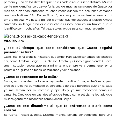
primero y uno de los detalles que he cuidado es que suene distinto. Mucha
gente me identifica porque yo fui la voz de muchas canciones de Guaco por
más de diez años, entonces muchas veces cuando me escuchan cantando
una balada dicen: “¡Ah! Eso es Guaco”, pero es porque se familiarizan con mi
timbre de voz. Me pasa a mí, por ejemplo, cuando escucho a Nelson Arrieta
cantando un tango, creo que escucho a Guaco, pero es un timbre que lo
identificó por mucho años. Tal vez, eso es lo que pasa con mucha gente.
VILORIA
, Ana
¿Pase el tiempo que pase consideras que Guaco seguirá
pasando factura?
Claro. Eso lo ha dicho la historia y el tiempo. Han salido cantantes exitosos de
ahí, como Amilcar, Jorge Luis, Nelson Arrieta, y Guaco sigue siendo Guaco,
una institución sólida que para mi criterio siempre va a permanecer en la
palestra del gusto de todos los zulianos y venezolanos.
¿Cómo te reconocen en la calle?
No voy a ocultar de que todavía hay gente que dice: “mira, el de Guaco”, pero
gracias a Dios ha aumentado el porcentaje de esas personas que en la calle
ya me llaman por mi nombre y apellido y ya me reconocen como un
cantante. Creo que en casi dos años que tengo como solista he logrado que
mucha gente me reconozca como Ronald Borjas.
¿Cómo es ese dinamismo al que te enfrentas a diario como
solista?
Es fuerte. Trabajo al triple. Duermo menos. Sonaría contradictorio, pero una