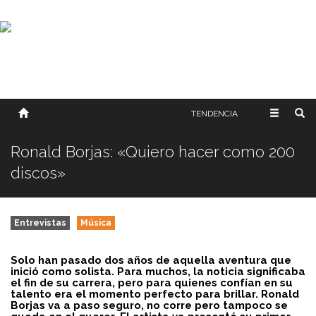
SOBRE NOSOTROS
HISTORIA
CONTACTO
TÉRMINOS Y CONDICIONES
PUBLICAR
TENDENCIA
Ronald Borjas: «Quiero hacer como 200
discos»
Entrevistas
Música
Solo han pasado dos años de aquella aventura que
inició como solista. Para muchos, la noticia significaba
el fin de su carrera, pero para quienes confían en su
talento era el momento perfecto para brillar. Ronald
Borjas va a paso seguro, no corre pero tampoco se