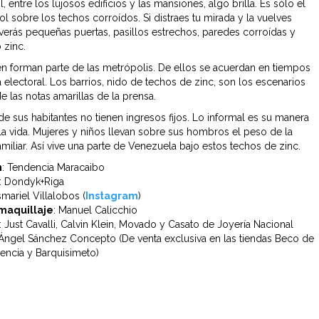
ol, entre los lujosos edificios y las mansiones, algo brilla. Es sólo el
sol sobre los techos corroídos. Si distraes tu mirada y la vuelves
 verás pequeñas puertas, pasillos estrechos, paredes corroídas y
 zinc.
én forman parte de las metrópolis. De ellos se acuerdan en tiempos
electoral. Los barrios, nido de techos de zinc, son los escenarios
e las notas amarillas de la prensa.
de sus habitantes no tienen ingresos fijos. Lo informal es su manera
la vida. Mujeres y niños llevan sobre sus hombros el peso de la
miliar. Así vive una parte de Venezuela bajo estos techos de zinc.
n
: Tendencia Maracaibo
: Dondyk+Riga
smariel Villalobos (
Instagram
)
maquillaje
: Manuel Calicchio
: Just Cavalli, Calvin Klein, Movado y Casato de Joyería Nacional
 Ángel Sánchez Concepto (De venta exclusiva en las tiendas Beco de
lencia y Barquisimeto)