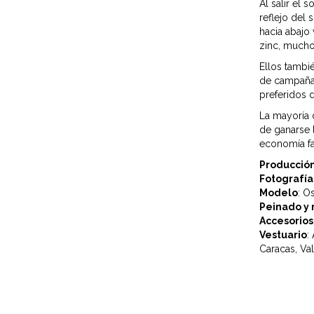
Al salir el s
reflejo del 
hacia abajo
zinc, mucho
Ellos tambi
de campaña 
preferidos d
La mayoría 
de ganarse 
economía fa
Producció
Fotografía
Modelo
: O
Peinado y 
Accesorios
Vestuario
:
Caracas, Va