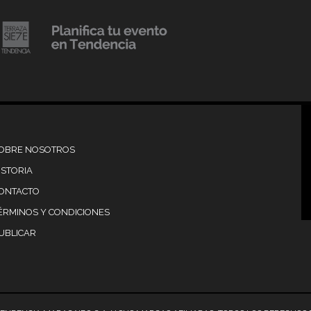
20 julio, 2018
Lanzamiento de colecci
Resort 2019 de No Pise L
iembre, 2018
mi es Tendencia
Grama
OBRE NOSOTROS
ISTORIA
ONTACTO
ÉRMINOS Y CONDICIONES
UBLICAR