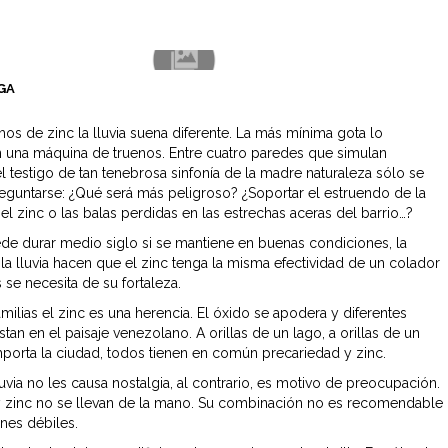
GA
hos de zinc la lluvia suena diferente. La más mínima gota lo
n una máquina de truenos. Entre cuatro paredes que simulan
l testigo de tan tenebrosa sinfonía de la madre naturaleza sólo se
reguntarse: ¿Qué será más peligroso? ¿Soportar el estruendo de la
 el zinc o las balas perdidas en las estrechas aceras del barrio…?
e durar medio siglo si se mantiene en buenas condiciones, la
 la lluvia hacen que el zinc tenga la misma efectividad de un colador
se necesita de su fortaleza.
amilias el zinc es una herencia. El óxido se apodera y diferentes
stan en el paisaje venezolano. A orillas de un lago, a orillas de un
mporta la ciudad, todos tienen en común precariedad y zinc.
luvia no les causa nostalgia, al contrario, es motivo de preocupación.
 zinc no se llevan de la mano. Su combinación no es recomendable
nes débiles.