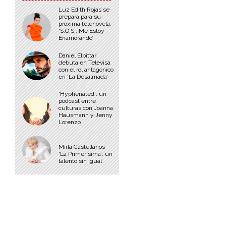
Luz Edith Rojas se
prepara para su
próxima telenovela:
‘S.O.S., Me Estoy
Enamorando’
Daniel Elbittar
debuta en Televisa
con el rol antagónico
en ‘La Desalmada’
‘Hyphenated’: un
podcast entre
culturas con Joanna
Hausmann y Jenny
Lorenzo
Mirla Castellanos
‘La Primerísima’: un
talento sin igual