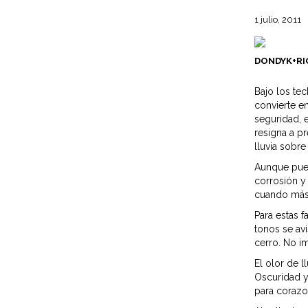
1 julio, 2011
DONDYK+RI
Bajo los tec
convierte e
seguridad, e
resigna a p
lluvia sobre
Aunque pued
corrosión y
cuando más 
Para estas f
tonos se avi
cerro. No i
El olor de l
Oscuridad y
para corazo