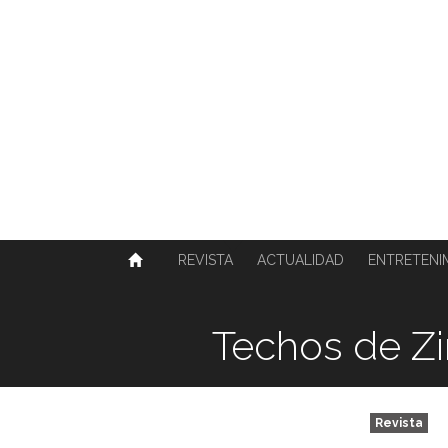
SOBRE NOSOTROS
HISTORIA
CONTACTO
TÉRMINOS Y CONDICIONES
PUBLICAR
REVISTA
ACTUALIDAD
ENTRETENI
Techos de Z
Revista