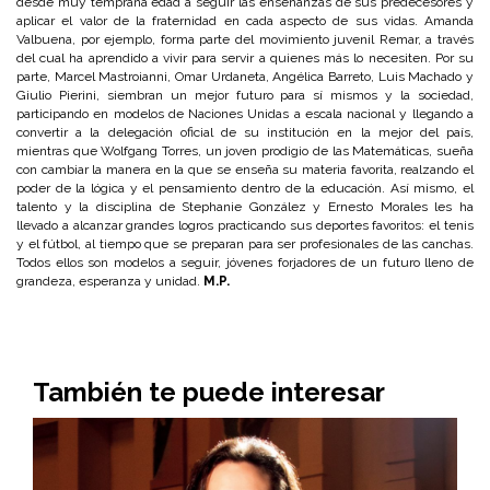
desde muy temprana edad a seguir las enseñanzas de sus predecesores y
aplicar el valor de la fraternidad en cada aspecto de sus vidas. Amanda
Valbuena, por ejemplo, forma parte del movimiento juvenil Remar, a través
del cual ha aprendido a vivir para servir a quienes más lo necesiten. Por su
parte, Marcel Mastroianni, Omar Urdaneta, Angélica Barreto, Luis Machado y
Giulio Pierini, siembran un mejor futuro para sí mismos y la sociedad,
participando en modelos de Naciones Unidas a escala nacional y llegando a
convertir a la delegación oficial de su institución en la mejor del país,
mientras que Wolfgang Torres, un joven prodigio de las Matemáticas, sueña
con cambiar la manera en la que se enseña su materia favorita, realzando el
poder de la lógica y el pensamiento dentro de la educación. Así mismo, el
talento y la disciplina de Stephanie González y Ernesto Morales les ha
llevado a alcanzar grandes logros practicando sus deportes favoritos: el tenis
y el fútbol, al tiempo que se preparan para ser profesionales de las canchas.
Todos ellos son modelos a seguir, jóvenes forjadores de un futuro lleno de
grandeza, esperanza y unidad.
M.P.
También te puede interesar