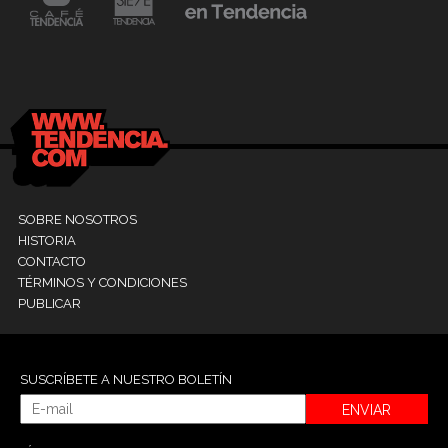
24 mayo, 2021
Dr. Ramón Marín inaugura consultorio en la
9
Clínica La Sagrada Familia
M
SOBRE NOSOTROS
HISTORIA
CONTACTO
TÉRMINOS Y CONDICIONES
PUBLICAR
SUSCRÍBETE A NUESTRO BOLETÍN
ENVIAR