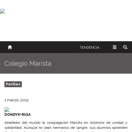
SOBRE NOSOTROS
HISTORIA
CONTACTO
TÉRMINOS Y CONDICIONES
PUBLICAR
TENDENCIA
Colegio Marista
Perfiles
1 marzo, 2011
DONDYK+RIGA
Alrededor del mundo la congregación Marista es sinónimo de unidad y
solidaridad. Aunque no sean hermanos de sangre, sus alumnos aprenden