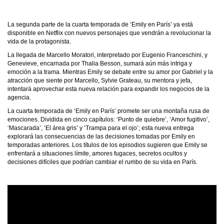
La segunda parte de la cuarta temporada de ‘Emily en París’ ya está
disponible en Netflix con nuevos personajes que vendrán a revolucionar la
vida de la protagonista.
La llegada de Marcello Moratori, interpretado por Eugenio Franceschini, y
Genevieve, encarnada por Thalia Besson, sumará aún más intriga y
emoción a la trama. Mientras Emily se debate entre su amor por Gabriel y la
atracción que siente por Marcello, Sylvie Grateau, su mentora y jefa,
intentará aprovechar esta nueva relación para expandir los negocios de la
agencia.
La cuarta temporada de ‘Emily en París’ promete ser una montaña rusa de
emociones. Dividida en cinco capítulos: ‘Punto de quiebre’, ‘Amor fugitivo’,
‘Mascarada’, ‘El área gris’ y ‘Trampa para el ojo’; esta nueva entrega
explorará las consecuencias de las decisiones tomadas por Emily en
temporadas anteriores. Los títulos de los episodios sugieren que Emily se
enfrentará a situaciones límite, amores fugaces, secretos ocultos y
decisiones difíciles que podrían cambiar el rumbo de su vida en París.