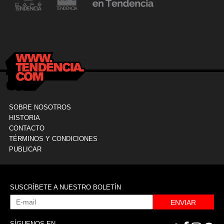
24 mayo, 2021
Dr. Ramón Marín inaugura consultorio en la
9
Clínica La Sagrada Familia
M
SOBRE NOSOTROS
HISTORIA
CONTACTO
TÉRMINOS Y CONDICIONES
PUBLICAR
SUSCRÍBETE A NUESTRO BOLETÍN
ENVIAR
SÍGUENOS EN