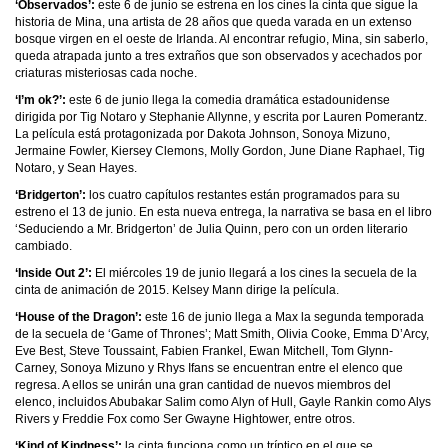
‘Observados’:
este 6 de junio se estrena en los cines la cinta que sigue la
historia de Mina, una artista de 28 años que queda varada en un extenso
bosque virgen en el oeste de Irlanda. Al encontrar refugio, Mina, sin saberlo,
queda atrapada junto a tres extraños que son observados y acechados por
criaturas misteriosas cada noche.
‘I’m ok?’:
este 6 de junio llega la comedia dramática estadounidense
dirigida por Tig Notaro y Stephanie Allynne, y escrita por Lauren Pomerantz.
La película está protagonizada por Dakota Johnson, Sonoya Mizuno,
Jermaine Fowler, Kiersey Clemons, Molly Gordon, June Diane Raphael, Tig
Notaro, y Sean Hayes.
‘Bridgerton’:
los cuatro capítulos restantes están programados para su
estreno el 13 de junio. En esta nueva entrega, la narrativa se basa en el libro
‘Seduciendo a Mr. Bridgerton’ de Julia Quinn, pero con un orden literario
cambiado.
‘Inside Out 2’:
El miércoles 19 de junio llegará a los cines la secuela de la
cinta de animación de 2015. Kelsey Mann dirige la película.
‘House of the Dragon’:
este 16 de junio llega a Max la segunda temporada
de la secuela de ‘Game of Thrones’; Matt Smith, Olivia Cooke, Emma D’Arcy,
Eve Best, Steve Toussaint, Fabien Frankel, Ewan Mitchell, Tom Glynn-
Carney, Sonoya Mizuno y Rhys Ifans se encuentran entre el elenco que
regresa. A ellos se unirán una gran cantidad de nuevos miembros del
elenco, incluidos Abubakar Salim como Alyn of Hull, Gayle Rankin como Alys
Rivers y Freddie Fox como Ser Gwayne Hightower, entre otros.
‘Kind of Kindness’:
la cinta funciona como un tríptico en el que se