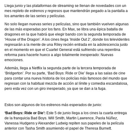
Llega junio y las plataformas de streaming se llenan de novedades con un
mes repleto de estrenos y regresos que mantendrán pegado a la pantalla a
los amantes de las series y películas.
No solo llegan nuevas series y películas, sino que también vuelven algunas
de las más esperadas por los fans. En Max, se libra una épica batalla de
dragones en la que habrá que elegir bando con la segunda temporada de
‘House of the Dragon’. A los cines llega ‘Inside Out 2’, donde los televidentes
regresarán a la mente de una Riley recién entrada en la adolescencia justo
en el momento en que el Cuartel General está sufriendo una repentina
reforma para hacerle hueco a algo totalmente inesperado: Nuevas
emociones.
Además, llega a Netflix la segunda parte de la tercera temporada de
‘Bridgerton’. Por su parte, ‘Bad Boys: Ride or Die’ llega a las salas de cine
para contar una nueva historia de los policías más famosos del mundo que
regresan con la habitual mezcla de acción al límite y comedia escandalosa,
pero esta vez con un giro inesperado, ya que se dan a la fuga.
Estos son algunos de los estrenos más esperados de junio:
‘Bad Boys: Ride or Die’:
Este 5 de junio llega a los cines la cuarta entrega
de la franquicia Bad Boys. Will Smith, Martin Lawrence, Paola Núñez,
Vanessa Hudgens y Alexander Ludwig repiten sus papeles de la película
anterior con Tasha Smith asumiendo el papel de Theresa Burnett.