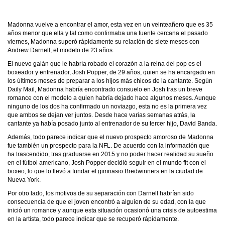
Madonna vuelve a encontrar el amor, esta vez en un veinteañero que es 35
años menor que ella y tal como confirmaba una fuente cercana el pasado
viernes, Madonna superó rápidamente su relación de siete meses con
Andrew Darnell, el modelo de 23 años.
El nuevo galán que le habría robado el corazón a la reina del pop es el
boxeador y entrenador, Josh Popper, de 29 años, quien se ha encargado en
los últimos meses de preparar a los hijos más chicos de la cantante. Según
Daily Mail, Madonna habría encontrado consuelo en Josh tras un breve
romance con el modelo a quien habría dejado hace algunos meses. Aunque
ninguno de los dos ha confirmado un noviazgo, esta no es la primera vez
que ambos se dejan ver juntos. Desde hace varias semanas atrás, la
cantante ya había posado junto al entrenador de su tercer hijo, David Banda.
Además, todo parece indicar que el nuevo prospecto amoroso de Madonna
fue también un prospecto para la NFL. De acuerdo con la información que
ha trascendido, tras graduarse en 2015 y no poder hacer realidad su sueño
en el fútbol americano, Josh Popper decidió seguir en el mundo fit con el
boxeo, lo que lo llevó a fundar el gimnasio Bredwinners en la ciudad de
Nueva York.
Por otro lado, los motivos de su separación con Darnell habrían sido
consecuencia de que el joven encontró a alguien de su edad, con la que
inició un romance y aunque esta situación ocasionó una crisis de autoestima
en la artista, todo parece indicar que se recuperó rápidamente.