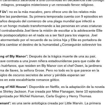
un carismático sacerdote a una comunidad en decadencia trae consigo
 milagros, presagios misteriosos y un renovado fervor religioso.
f Us’:
no es la más macabro, pero ofrece uno de los relatos más
bre las pandemias. Su primera temporada cuenta con 9 episodios en
te años después del comienzo de una plaga mundial que infectó a
on un hongo mutado transformando a las personas en unas criaturas
l contrabandista Joel tiene la misión de escoltar a la adolescente Ellie
 postapocalíptico en el nada va a ser fácil para los viajeros. Joel
 atormentado por el recuerdo de su única hija y Ellie es portadora de
dría cambiar el destino de la humanidad ¿Conseguirán sobrevivir los
ing of Bly Manor’:
Después de la trágica muerte de una au pair,
ave contrata a una joven niñera estadounidense para que cuide de
s huérfanos, que residen en Bly Manor con el chef Owen, la jardinera
ma de llaves, la señora Grose. Pero no todo es lo que parece en la
siglos de oscuros secretos de amor y pérdida esperan ser
os en este escalofriante romance gótico.
ng of Hill House’:
Disponible en Netflix, es la adaptación de la novela
 Shirley Jackson. Fue creada por Mike Flanagan, tiene 10 episodios
agonizada por Michiel Huisman, Carla Gugino y Henry Thomas.
enant’:
es una serie antológica creada por Little Marvin. La primera