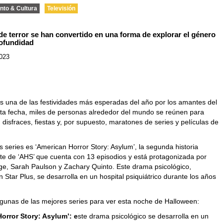
nto & Cultura
Televisión
de terror se han convertido en una forma de explorar el género
ofundidad
2023
s una de las festividades más esperadas del año por los amantes del
esta fecha, miles de personas alrededor del mundo se reúnen para
 disfraces, fiestas y, por supuesto, maratones de series y películas de
 series es ‘American Horror Story: Asylum’, la segunda historia
te de ‘AHS’ que cuenta con 13 episodios y está protagonizada por
ge, Sarah Paulson y Zachary Quinto. Este drama psicológico,
n Star Plus, se desarrolla en un hospital psiquiátrico durante los años
lgunas de las mejores series para ver esta noche de Halloween:
orror Story: Asylum’:
e
ste drama psicológico se desarrolla en un