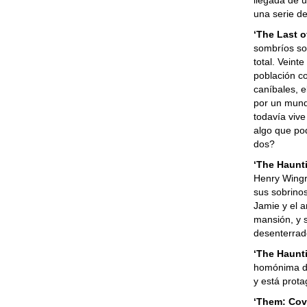
llegada de 
una serie de
‘The Last o
sombríos so
total. Vein
población c
caníbales, e
por un mundo
todavía vive
algo que po
dos?
‘The Haunt
Henry Wingr
sus sobrino
Jamie y el a
mansión, y 
desenterrad
‘The Haunti
homónima de
y está prot
‘Them: Cov