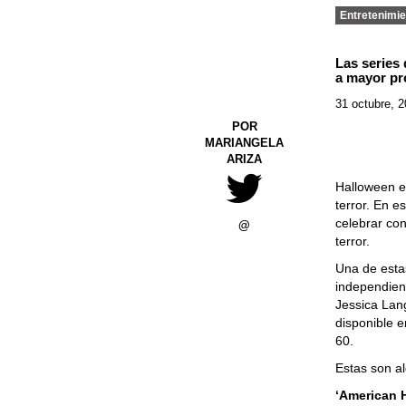
Entretenimie
Las series 
a mayor pr
31 octubre, 
POR
MARIANGELA
ARIZA
Halloween e
terror. En 
celebrar con
@
terror.
Una de estas
independien
Jessica Lan
disponible e
60.
Estas son a
‘American H