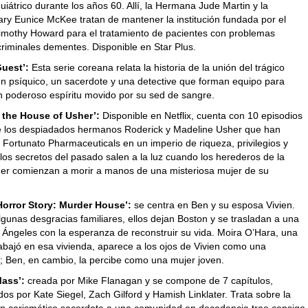
quiátrico durante los años 60. Allí, la Hermana Jude Martin y la
y Eunice McKee tratan de mantener la institución fundada por el
mothy Howard para el tratamiento de pacientes con problemas
criminales dementes. Disponible en Star Plus.
uest’:
Esta serie coreana relata la historia de la unión del trágico
n psíquico, un sacerdote y una detective que forman equipo para
un poderoso espíritu movido por su sed de sangre.
f the House of Usher’:
Disponible en Netflix, cuenta con 10 episodios
re los despiadados hermanos Roderick y Madeline Usher que han
 Fortunato Pharmaceuticals en un imperio de riqueza, privilegios y
los secretos del pasado salen a la luz cuando los herederos de la
her comienzan a morir a manos de una misteriosa mujer de su
Horror Story: Murder House’:
se centra en Ben y su esposa Vivien.
algunas desgracias familiares, ellos dejan Boston y se trasladan a una
 Ángeles con la esperanza de reconstruir su vida. Moira O’Hara, una
abajó en esa vivienda, aparece a los ojos de Vivien como una
; Ben, en cambio, la percibe como una mujer joven.
Mass’:
creada por Mike Flanagan y se compone de 7 capítulos,
os por Kate Siegel, Zach Gilford y Hamish Linklater. Trata sobre la