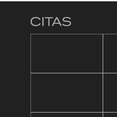
4 mar
Baza
21 mayo, 2026
ic Festival
Reapertura de Pin Zulia
Vale