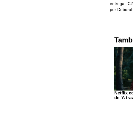
entrega, ‘Cl
por Deborah
Tambi
Netflix c
de ‘A tra