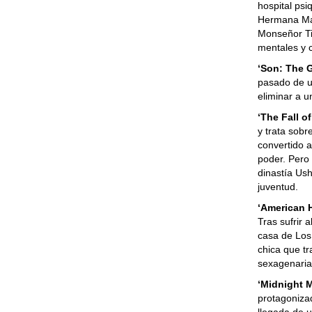
hospital psi
Hermana Mar
Monseñor Ti
mentales y 
‘Son: The G
pasado de u
eliminar a 
‘The Fall o
y trata sob
convertido a
poder. Pero 
dinastía Us
juventud.
‘American 
Tras sufrir 
casa de Los
chica que tr
sexagenaria
‘Midnight 
protagonizad