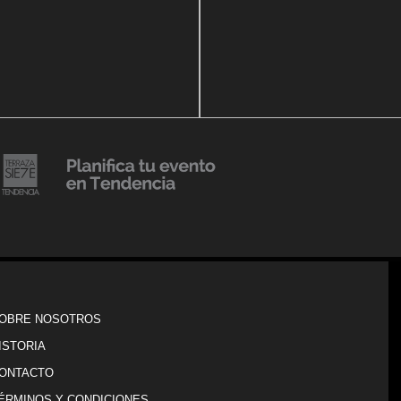
14 agosto, 2018
Julio Urribarrí celebra 3er
o, 2019
ersatorio CLÍNICA
aniversario como agente d
DENCIA BODY
prensa
20 julio, 2018
Lanzamiento de colección
Resort 2019 de No Pise La
iembre, 2018
i es Tendencia
Grama
OBRE NOSOTROS
ISTORIA
ONTACTO
ÉRMINOS Y CONDICIONES