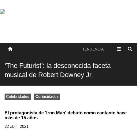
SOBRE NOSOTROS
HISTORIA
CONTACTO
TÉRMINOS Y CONDICIONES
PUBLICAR
TENDENCIA
‘The Futurist’: la desconocida faceta
musical de Robert Downey Jr.
Celebridades
Curiosidades
El protagonista de 'Iron Man' debutó como cantante hace
más de 15 años.
22 abril, 2021