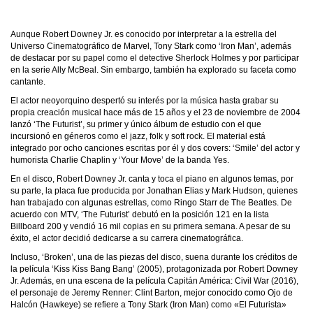
Aunque Robert Downey Jr. es conocido por interpretar a la estrella del
Universo Cinematográfico de Marvel, Tony Stark como ‘Iron Man’, además
de destacar por su papel como el detective Sherlock Holmes y por participar
en la serie Ally McBeal. Sin embargo, también ha explorado su faceta como
cantante.
El actor neoyorquino despertó su interés por la música hasta grabar su
propia creación musical hace más de 15 años y el 23 de noviembre de 2004
lanzó ‘The Futurist’, su primer y único álbum de estudio con el que
incursionó en géneros como el jazz, folk y soft rock. El material está
integrado por ocho canciones escritas por él y dos covers: ‘Smile’ del actor y
humorista Charlie Chaplin y ‘Your Move’ de la banda Yes.
En el disco, Robert Downey Jr. canta y toca el piano en algunos temas, por
su parte, la placa fue producida por Jonathan Elias y Mark Hudson, quienes
han trabajado con algunas estrellas, como Ringo Starr de The Beatles. De
acuerdo con MTV, ‘The Futurist’ debutó en la posición 121 en la lista
Billboard 200 y vendió 16 mil copias en su primera semana. A pesar de su
éxito, el actor decidió dedicarse a su carrera cinematográfica.
Incluso, ‘Broken’, una de las piezas del disco, suena durante los créditos de
la película ‘Kiss Kiss Bang Bang’ (2005), protagonizada por Robert Downey
Jr. Además, en una escena de la película Capitán América: Civil War (2016),
el personaje de Jeremy Renner: Clint Barton, mejor conocido como Ojo de
Halcón (Hawkeye) se refiere a Tony Stark (Iron Man) como «El Futurista»