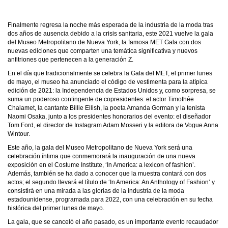
Finalmente regresa la noche más esperada de la industria de la moda tras
dos años de ausencia debido a la crisis sanitaria, este 2021 vuelve la gala
del Museo Metropolitano de Nueva York, la famosa MET Gala con dos
nuevas ediciones que comparten una temática significativa y nuevos
anfitriones que pertenecen a la generación Z.
En el día que tradicionalmente se celebra la Gala del MET, el primer lunes
de mayo, el museo ha anunciado el código de vestimenta para la atípica
edición de 2021: la Independencia de Estados Unidos y, como sorpresa, se
suma un poderoso contingente de copresidentes: el actor Timothée
Chalamet, la cantante Billie Eilish, la poeta Amanda Gorman y la tenista
Naomi Osaka, junto a los presidentes honorarios del evento: el diseñador
Tom Ford, el director de Instagram Adam Mosseri y la editora de Vogue Anna
Wintour.
Este año, la gala del Museo Metropolitano de Nueva York será una
celebración íntima que conmemorará la inauguración de una nueva
exposición en el Costume Institute, ‘In America: a lexicon of fashion’.
Además, también se ha dado a conocer que la muestra contará con dos
actos; el segundo llevará el título de ‘In America: An Anthology of Fashion’ y
consistirá en una mirada a las glorias de la industria de la moda
estadounidense, programada para 2022, con una celebración en su fecha
histórica del primer lunes de mayo.
La gala, que se canceló el año pasado, es un importante evento recaudador