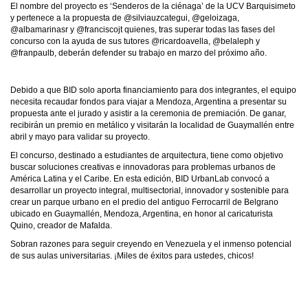
El nombre del proyecto es ‘Senderos de la ciénaga’ de la UCV Barquisimeto
y pertenece a la propuesta de @silviauzcategui, @geloizaga,
@albamarinasr y @franciscojt quienes, tras superar todas las fases del
concurso con la ayuda de sus tutores @ricardoavella, @belaleph y
@franpaulb, deberán defender su trabajo en marzo del próximo año.
Debido a que BID solo aporta financiamiento para dos integrantes, el equipo
necesita recaudar fondos para viajar a Mendoza, Argentina a presentar su
propuesta ante el jurado y asistir a la ceremonia de premiación. De ganar,
recibirán un premio en metálico y visitarán la localidad de Guaymallén entre
abril y mayo para validar su proyecto.
El concurso, destinado a estudiantes de arquitectura, tiene como objetivo
buscar soluciones creativas e innovadoras para problemas urbanos de
América Latina y el Caribe. En esta edición, BID UrbanLab convocó a
desarrollar un proyecto integral, multisectorial, innovador y sostenible para
crear un parque urbano en el predio del antiguo Ferrocarril de Belgrano
ubicado en Guaymallén, Mendoza, Argentina, en honor al caricaturista
Quino, creador de Mafalda.
Sobran razones para seguir creyendo en Venezuela y el inmenso potencial
de sus aulas universitarias. ¡Miles de éxitos para ustedes, chicos!