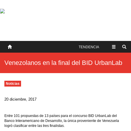
SOBRE NOSOTROS
HISTORIA
CONTACTO
TÉRMINOS Y CONDICIONES
PUBLICAR
TENDENCIA
Venezolanos en la final del BID UrbanLab
Noticias
20 diciembre, 2017
Entre 101 propuestas de 13 países para el concurso BID UrbanLab del
Banco Interamericano de Desarrollo, la única proveniente de Venezuela
logró clasificar entre las tres finalistas.