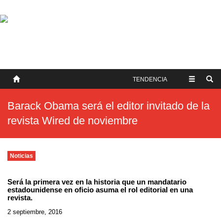
SOBRE NOSOTROS
HISTORIA
CONTACTO
TÉRMINOS Y CONDICIONES
PUBLICAR
TENDENCIA
Barack Obama será el editor invitado de la
revista Wired de noviembre
Noticias
Será la primera vez en la historia que un mandatario
estadounidense en oficio asuma el rol editorial en una
revista.
2 septiembre, 2016