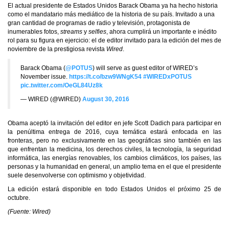
El actual presidente de Estados Unidos Barack Obama ya ha hecho historia
como el mandatario más mediático de la historia de su país. Invitado a una
gran cantidad de programas de radio y televisión, protagonista de
inumerables fotos,
streams
y
selfies
, ahora cumplirá un importante e inédito
rol para su figura en ejercicio: el de editor invitado para la edición del mes de
noviembre de la prestigiosa revista
Wired
.
Barack Obama (
@POTUS
) will serve as guest editor of WIRED’s
November issue.
https://t.co/bzw9WNgK54
#WIREDxPOTUS
pic.twitter.com/OeGL84Uz8k
— WIRED (@WIRED)
August 30, 2016
Obama aceptó la invitación del editor en jefe Scott Dadich para participar en
la penúltima entrega de 2016, cuya temática estará enfocada en las
fronteras, pero no exclusivamente en las geográficas sino también en las
que enfrentan la medicina, los derechos civiles, la tecnología, la seguridad
informática, las energías renovables, los cambios climáticos, los países, las
personas y la humanidad en general, un amplio tema en el que el presidente
suele desenvolverse con optimismo y objetividad.
La edición estará disponible en todo Estados Unidos el próximo 25 de
octubre.
(Fuente: Wired)