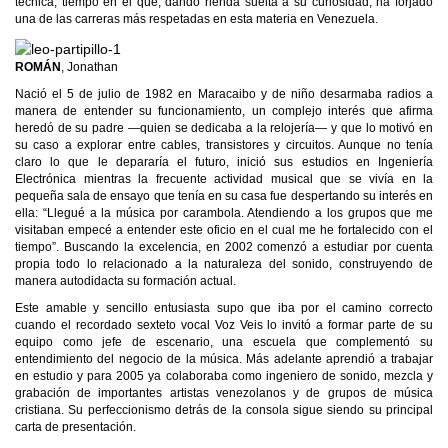
técnica, tiempo en el que, dando rienda suelta a su curiosidad, ha forjado
una de las carreras más respetadas en esta materia en Venezuela.
ROMÁN
, Jonathan
Nació el 5 de julio de 1982 en Maracaibo y de niño desarmaba radios a
manera de entender su funcionamiento, un complejo interés que afirma
heredó de su padre —quien se dedicaba a la relojería— y que lo motivó en
su caso a explorar entre cables, transistores y circuitos. Aunque no tenía
claro lo que le depararía el futuro, inició sus estudios en Ingeniería
Electrónica mientras la frecuente actividad musical que se vivía en la
pequeña sala de ensayo que tenía en su casa fue despertando su interés en
ella: “Llegué a la música por carambola. Atendiendo a los grupos que me
visitaban empecé a entender este oficio en el cual me he fortalecido con el
tiempo”. Buscando la excelencia, en 2002 comenzó a estudiar por cuenta
propia todo lo relacionado a la naturaleza del sonido, construyendo de
manera autodidacta su formación actual.
Este amable y sencillo entusiasta supo que iba por el camino correcto
cuando el recordado sexteto vocal Voz Veis lo invitó a formar parte de su
equipo como jefe de escenario, una escuela que complementó su
entendimiento del negocio de la música. Más adelante aprendió a trabajar
en estudio y para 2005 ya colaboraba como ingeniero de sonido, mezcla y
grabación de importantes artistas venezolanos y de grupos de música
cristiana. Su perfeccionismo detrás de la consola sigue siendo su principal
carta de presentación.