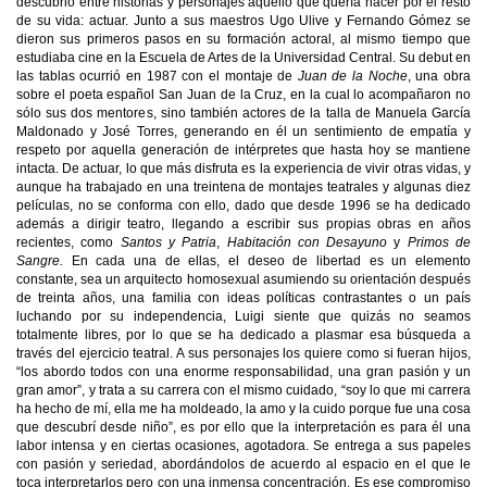
descubrió entre historias y personajes aquello que quería hacer por el resto
de su vida: actuar. Junto a sus maestros Ugo Ulive y Fernando Gómez se
dieron sus primeros pasos en su formación actoral, al mismo tiempo que
estudiaba cine en la Escuela de Artes de la Universidad Central. Su debut en
las tablas ocurrió en 1987 con el montaje de
Juan de la Noche
, una obra
sobre el poeta español San Juan de la Cruz, en la cual lo acompañaron no
sólo sus dos mentores, sino también actores de la talla de Manuela García
Maldonado y José Torres, generando en él un sentimiento de empatía y
respeto por aquella generación de intérpretes que hasta hoy se mantiene
intacta. De actuar, lo que más disfruta es la experiencia de vivir otras vidas, y
aunque ha trabajado en una treintena de montajes teatrales y algunas diez
películas, no se conforma con ello, dado que desde 1996 se ha dedicado
además a dirigir teatro, llegando a escribir sus propias obras en años
recientes, como
Santos y Patria
,
Habitación con Desayuno
y
Primos de
Sangre.
En cada una de ellas, el deseo de libertad es un elemento
constante, sea un arquitecto homosexual asumiendo su orientación después
de treinta años, una familia con ideas políticas contrastantes o un país
luchando por su independencia, Luigi siente que quizás no seamos
totalmente libres, por lo que se ha dedicado a plasmar esa búsqueda a
través del ejercicio teatral. A sus personajes los quiere como si fueran hijos,
“los abordo todos con una enorme responsabilidad, una gran pasión y un
gran amor”, y trata a su carrera con el mismo cuidado, “soy lo que mi carrera
ha hecho de mí, ella me ha moldeado, la amo y la cuido porque fue una cosa
que descubrí desde niño”, es por ello que la interpretación es para él una
labor intensa y en ciertas ocasiones, agotadora. Se entrega a sus papeles
con pasión y seriedad, abordándolos de acuerdo al espacio en el que le
toca interpretarlos pero con una inmensa concentración. Es ese compromiso