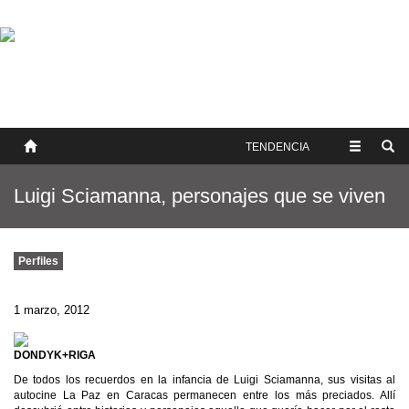
SOBRE NOSOTROS
HISTORIA
CONTACTO
TÉRMINOS Y CONDICIONES
PUBLICAR
TENDENCIA
Luigi Sciamanna, personajes que se viven
Perfiles
1 marzo, 2012
DONDYK+RIGA
De todos los recuerdos en la infancia de Luigi Sciamanna, sus visitas al
autocine La Paz en Caracas permanecen entre los más preciados. Allí