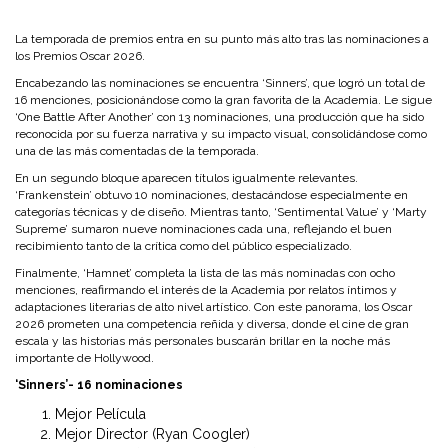
La temporada de premios entra en su punto más alto tras las nominaciones a
los Premios Oscar 2026.
Encabezando las nominaciones se encuentra ‘Sinners’, que logró un total de
16 menciones, posicionándose como la gran favorita de la Academia. Le sigue
‘One Battle After Another’ con 13 nominaciones, una producción que ha sido
reconocida por su fuerza narrativa y su impacto visual, consolidándose como
una de las más comentadas de la temporada.
En un segundo bloque aparecen títulos igualmente relevantes.
‘Frankenstein’ obtuvo 10 nominaciones, destacándose especialmente en
categorías técnicas y de diseño. Mientras tanto, ‘Sentimental Value’ y ‘Marty
Supreme’ sumaron nueve nominaciones cada una, reflejando el buen
recibimiento tanto de la crítica como del público especializado.
Finalmente, ‘Hamnet’ completa la lista de las más nominadas con ocho
menciones, reafirmando el interés de la Academia por relatos íntimos y
adaptaciones literarias de alto nivel artístico. Con este panorama, los Oscar
2026 prometen una competencia reñida y diversa, donde el cine de gran
escala y las historias más personales buscarán brillar en la noche más
importante de Hollywood.
‘Sinners’- 16 nominaciones
Mejor Película
Mejor Director (Ryan Coogler)