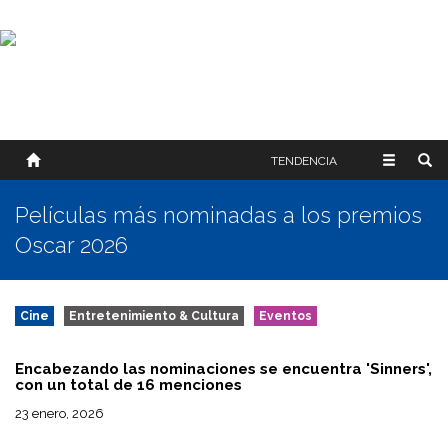
SOBRE NOSOTROS
HISTORIA
CONTACTO
TÉRMINOS Y CONDICIONES
PUBLICAR
TENDENCIA
Películas más nominadas a los premios
Oscar 2026
Cine
Entretenimiento & Cultura
Eventos
Encabezando las nominaciones se encuentra 'Sinners',
con un total de 16 menciones
23 enero, 2026