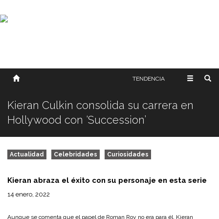
SOBRE NOSOTROS
HISTORIA
CONTACTO
TÉRMINOS Y CONDICIONES
PUBLICAR
TENDENCIA
Kieran Culkin consolida su carrera en
Hollywood con ‘Succession’
Actualidad
Celebridades
Curiosidades
Kieran abraza el éxito con su personaje en esta serie
14 enero, 2022
Aunque se comenta que el papel de Roman Roy no era para él, Kieran