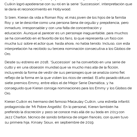
Culkin logró apoderarse con su rol en la serie ‘Succession’, interpretación que
le daría el reconocimiento en Hollywood.
Si bien, Kieran da vida a Roman Roy, el más joven de los hijos de la familia
Roy y se le describe como una persona llena de orgullo y prepotencia, pero
inmaduro, irresponsable y con una falta de concentración y
educación. Aunque al parecer es un personaje inaguantable, para muchos
se ha convertido en el favorito de los fans, lo que representa un foco con
mucha luz sobre el actor que, hasta ahora, no había tenido. Incluso, con esta
interpretación ha recibido su tercera nominación consecutiva a los Globos de
Oro.
Desde su estreno en 2018, ‘Succession’ se ha convertido en una serie de
culto y en una obsesión mundial que va mucho más allá de la ficción,
incluyendo la forma de vestir de sus personajes que se analiza como fiel
reflejo de la forma en la que visten los ricos de verdad. El año pasado obtuvo
siete premios Emmy, entre ellos el de Mejor Serie Dramática, y ha
conseguido que Kieran consiga nominaciones para los Emmy y los Globos de
Oro.
Kieran Culkin es hermano del famoso Macaulay Culkin, una estrella infantil
protagonista de ‘Mi Pobre Angelito’. En lo personal, Kieran también ha
preferido la discreción y poco se conoce más allá de su boda en 2013 con
Jazz Charton, técnico de sonido británica de origen francés, con quien tuvo
su primera hija, Kinsey Sioux, en septiembre de 2019.