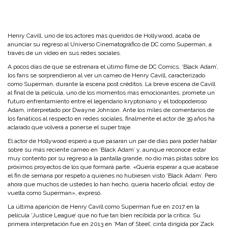
Henry Cavill, uno de los actores más queridos de Hollywood, acaba de
anunciar su regreso al Universo Cinematográfico de DC como Superman, a
través de un video en sus redes sociales.
A pocos días de que se estrenara el útimo filme de DC Comics, ‘Black Adam’,
los fans se sorprendieron al ver un cameo de Henry Cavill, caracterizado
como Superman, durante la escena post créditos. La breve escena de Cavill
al final de la película, uno de los momentos más emocionantes, promete un
futuro enfrentamiento entre el legendario kryptoniano y el todopoderoso
Adam, interpretado por Dwayne Johnson. Ante los miles de comentarios de
los fanáticos al respecto en redes sociales, finalmente el actor de 39 años ha
aclarado que volverá a ponerse el super traje.
El actor de Hollywood esperó a que pasaran un par de días para poder hablar
sobre su más reciente cameo en ‘Black Adam’ y, aunque reconoce estar
muy contento por su regreso a la pantalla grande, no dio más pistas sobre los
próximos proyectos de los que formará parte. «Quería esperar a que acabase
el fin de semana por respeto a quienes no hubiesen visto ‘Black Adam’. Pero
ahora que muchos de ustedes lo han hecho, quería hacerlo oficial: estoy de
vuelta como Superman», expresó.
La última aparición de Henry Cavill como Superman fue en 2017 en la
película ‘Justice League’ que no fue tan bien recibida por la crítica. Su
primera interpretación fue en 2013 en ‘Man of Steel’, cinta dirigida por Zack