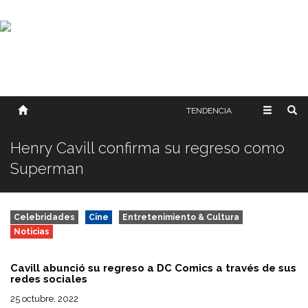
SOBRE NOSOTROS
HISTORIA
CONTACTO
TÉRMINOS Y CONDICIONES
PUBLICAR
TENDENCIA
Henry Cavill confirma su regreso como
Superman
Celebridades
Cine
Entretenimiento & Cultura
Noticias
Cavill abunció su regreso a DC Comics a través de sus
redes sociales
25 octubre, 2022