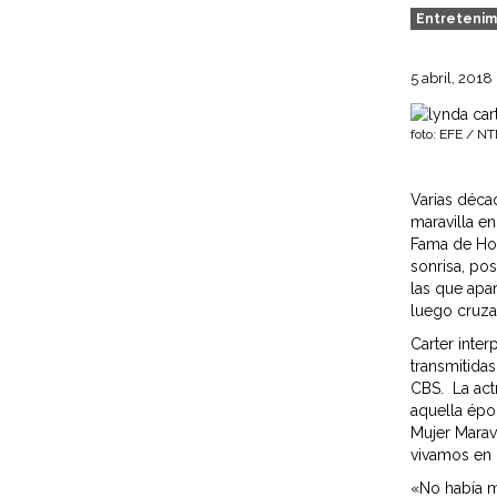
Entretenim
5 abril, 2018
foto: EFE / N
Varias décad
maravilla en
Fama de Hol
sonrisa, po
las que apar
luego cruza
Carter inter
transmitidas
CBS. La act
aquella époc
Mujer Marav
vivamos en 
«No había m