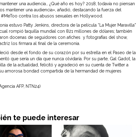
antener una audiencia… ¿Qué año es hoy? 2018, todavía no piensan
 mantener una audiencia», añadió, destacando la fuerza del
 #MeToo contra los abusos sexuales en Hollywood.
nia estuvo Patty Jenkins, directora de la película “La Mujer Maravilla”
a cual rompió taquilla mundial con 821 millones de dólares; también
ron docenas de seguidores con afiches y fotografías del show,
actriz los firmara al final de la ceremonia.
deció desde el fondo de su corazón por su estrella en el Paseo de la
ntó que sería un día que nunca olvidaría. Por su parte, Gal Gadot, la
lla de la actualidad, felicitó y agradeció en su cuenta de Twitter a
 “su amorosa bondad compartida de la hermandad de mujeres
Agencia AFP, NTN24)
én te puede interesar