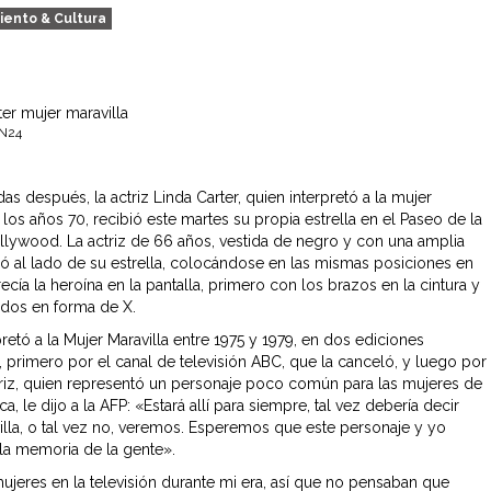
iento & Cultura
TN24
as después, la actriz Linda Carter, quien interpretó a la mujer
 los años 70, recibió este martes su propia estrella en el Paseo de la
lywood. La actriz de 66 años, vestida de negro y con una amplia
só al lado de su estrella, colocándose en las mismas posiciones en
ecía la heroína en la pantalla, primero con los brazos en la cintura y
dos en forma de X.
pretó a la Mujer Maravilla entre 1975 y 1979, en dos ediciones
, primero por el canal de televisión ABC, que la canceló, y luego por
riz, quien representó un personaje poco común para las mujeres de
a, le dijo a la AFP: «Estará allí para siempre, tal vez debería decir
illa, o tal vez no, veremos. Esperemos que este personaje y yo
la memoria de la gente».
ujeres en la televisión durante mi era, así que no pensaban que