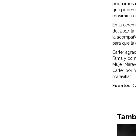
podríamos m
que podemos
movimiento
En la ceremo
del 2017, l
la acompaña
para que la 
Carter agra
Fama y come
Mujer Maravi
Carter por
maravilla”.
Fuentes:
( 
Tambi