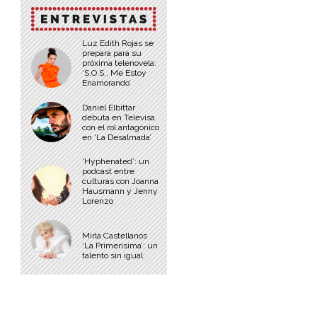
Luz Edith Rojas se
prepara para su
próxima telenovela:
‘S.O.S., Me Estoy
Enamorando’
Daniel Elbittar
debuta en Televisa
con el rol antagónico
en ‘La Desalmada’
‘Hyphenated’: un
podcast entre
culturas con Joanna
Hausmann y Jenny
Lorenzo
Mirla Castellanos
‘La Primerísima’: un
talento sin igual