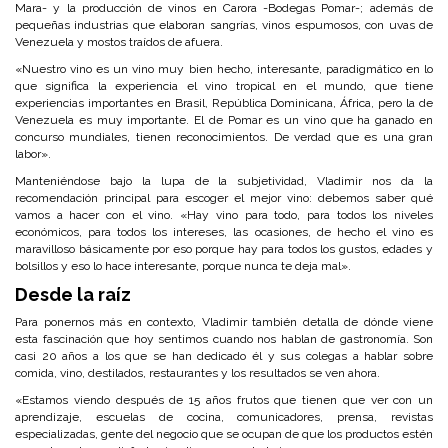
Mara- y la producción de vinos en Carora -Bodegas Pomar-; además de
pequeñas industrias que elaboran sangrías, vinos espumosos, con uvas de
Venezuela y mostos traídos de afuera.
«Nuestro vino es un vino muy bien hecho, interesante, paradigmático en lo
que significa la experiencia el vino tropical en el mundo, que tiene
experiencias importantes en Brasil, República Dominicana, África, pero la de
Venezuela es muy importante. El de Pomar es un vino que ha ganado en
concurso mundiales, tienen reconocimientos. De verdad que es una gran
labor».
Manteniéndose bajo la lupa de la subjetividad, Vladimir nos da la
recomendación principal para escoger el mejor vino: debemos saber qué
vamos a hacer con el vino. «Hay vino para todo, para todos los niveles
económicos, para todos los intereses, las ocasiones, de hecho el vino es
maravilloso básicamente por eso porque hay para todos los gustos, edades y
bolsillos y eso lo hace interesante, porque nunca te deja mal».
Desde la raíz
Para ponernos más en contexto, Vladimir también detalla de dónde viene
esta fascinación que hoy sentimos cuando nos hablan de gastronomía. Son
casi 20 años a los que se han dedicado él y sus colegas a hablar sobre
comida, vino, destilados, restaurantes y los resultados se ven ahora.
«Estamos viendo después de 15 años frutos que tienen que ver con un
aprendizaje, escuelas de cocina, comunicadores, prensa, revistas
especializadas, gente del negocio que se ocupan de que los productos estén