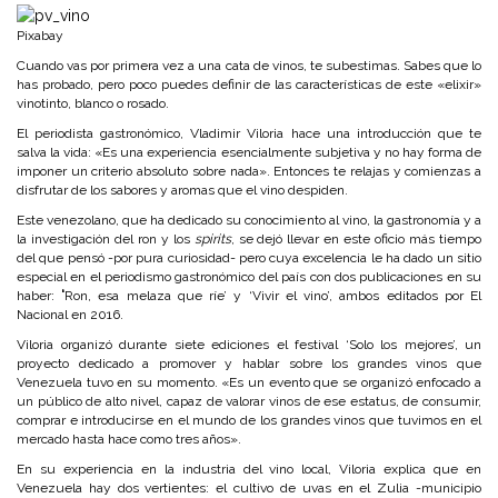
Pixabay
Cuando vas por primera vez a una cata de vinos, te subestimas. Sabes que lo
has probado, pero poco puedes definir de las características de este «elixir»
vinotinto, blanco o rosado.
El periodista gastronómico, Vladimir Viloria hace una introducción que te
salva la vida: «Es una experiencia esencialmente subjetiva y no hay forma de
imponer un criterio absoluto sobre nada». Entonces te relajas y comienzas a
disfrutar de los sabores y aromas que el vino despiden.
Este venezolano, que ha dedicado su conocimiento al vino, la gastronomía y a
la investigación del ron y los
spirits
, se dejó llevar en este oficio más tiempo
del que pensó -por pura curiosidad- pero cuya excelencia le ha dado un sitio
especial en el periodismo gastronómico del país con dos publicaciones en su
haber:
‘
Ron, esa melaza que ríe’ y ‘Vivir el vino’, ambos editados por El
Nacional en 2016.
Viloria organizó durante siete ediciones el festival ‘Solo los mejores’, un
proyecto dedicado a promover y hablar sobre los grandes vinos que
Venezuela tuvo en su momento. «Es un evento que se organizó enfocado a
un público de alto nivel, capaz de valorar vinos de ese estatus, de consumir,
comprar e introducirse en el mundo de los grandes vinos que tuvimos en el
mercado hasta hace como tres años».
En su experiencia en la industria del vino local, Viloria explica que en
Venezuela hay dos vertientes: el cultivo de uvas en el Zulia -municipio