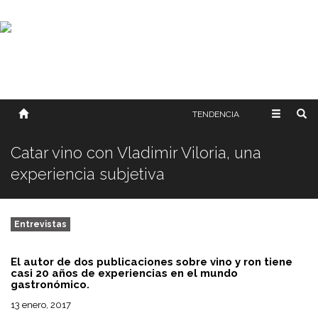
SOBRE NOSOTROS
HISTORIA
CONTACTO
TÉRMINOS Y CONDICIONES
PUBLICAR
TENDENCIA
Catar vino con Vladimir Viloria, una
experiencia subjetiva
Entrevistas
El autor de dos publicaciones sobre vino y ron tiene
casi 20 años de experiencias en el mundo
gastronómico.
13 enero, 2017