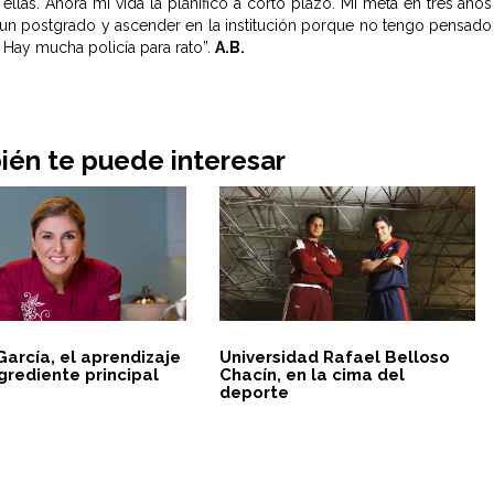
ellas. Ahora mi vida la planifico a corto plazo. Mi meta en tres años
 un postgrado y ascender en la institución porque no tengo pensado
a. Hay mucha policía para rato”.
A.B.
én te puede interesar
arcía, el aprendizaje
Universidad Rafael Belloso
grediente principal
Chacín, en la cima del
deporte