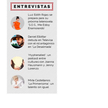
Luz Edith Rojas se
prepara para su
próxima telenovela:
‘S.O.S., Me Estoy
Enamorando’
Daniel Elbittar
debuta en Televisa
con el rol antagónico
en ‘La Desalmada’
‘Hyphenated’: un
podcast entre
culturas con Joanna
Hausmann y Jenny
Lorenzo
Mirla Castellanos
‘La Primerísima’: un
talento sin igual