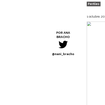
Perfiles
1 octubre, 20
POR ANA
BRACHO
@nani_bracho