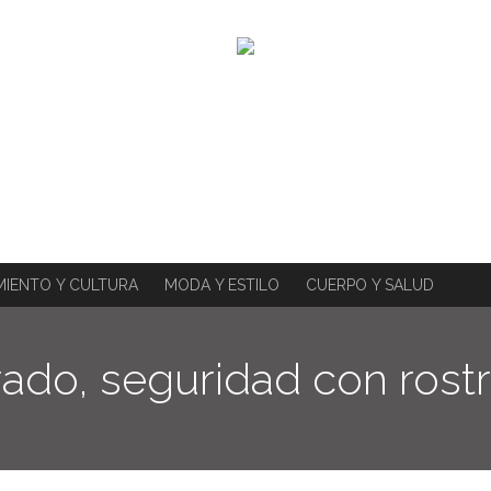
MIENTO Y CULTURA
MODA Y ESTILO
CUERPO Y SALUD
rado, seguridad con rost