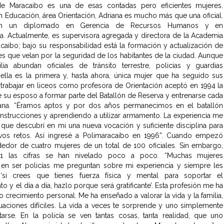
de Maracaibo es una de esas contadas pero eficientes mujeres.
 Educación, área Orientación, Adriana es mucho más que una oficial.
on un diplomado en Gerencia de Recursos Humanos y en
ica. Actualmente, es supervisora agregada y directora de la Academia
caibo; bajo su responsabilidad está la formación y actualización de
les que velan por la seguridad de los habitantes de la ciudad. Aunque
lia abundan oficiales de tránsito terrestre, policías y guardias
 ella es la primera y, hasta ahora, única mujer que ha seguido sus
 trabajar en liceos como profesora de Orientación aceptó en 1994 la
de su esposo a formar parte del Batallón de Reserva y entrenarse cada
ana. “Éramos aptos y por dos años permanecimos en el batallón
instrucciones y aprendiendo a utilizar armamento. La experiencia me
 que descubrí en mi una nueva vocación y suficiente disciplina para
vos retos. Así ingresé a Polimaracaibo en 1996”. Cuando empezó
dedor de cuatro mujeres de un total de 100 oficiales. Sin embargo,
1 las cifras se han nivelado poco a poco. “Muchas mujeres
 en ser policías me preguntan sobre mi experiencia y siempre les
‘si crees que tienes fuerza física y mental para soportar el
o y el día a día, hazlo porque será gratificante’. Esta profesión me ha
crecimiento personal. Me ha enseñado a valorar la vida y la familia,
ituaciones difíciles. La vida a veces te sorprende y uno simplemente
arse. En la policía se ven tantas cosas, tanta realidad, que uno