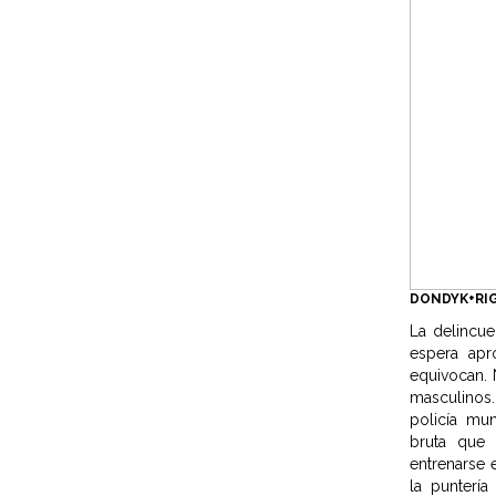
DONDYK+RI
La delincue
espera apr
equivocan. 
masculinos.
policía mun
bruta que
entrenarse
la punterí