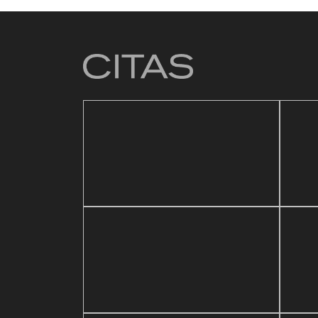
4 mar
Baz
21 mayo, 2026
sic Festival
Reapertura de Pin Zulia
Val