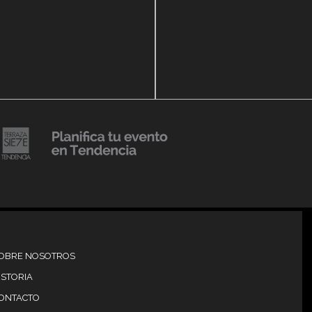
14 agosto, 2018
Julio Urribarrí celebra 3e
o, 2019
versatorio CLÍNICA
aniversario como agent
DENCIA BODY
prensa
20 julio, 2018
Lanzamiento de colecci
Resort 2019 de No Pise L
iembre, 2018
mi es Tendencia
Grama
OBRE NOSOTROS
ISTORIA
ONTACTO