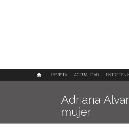
SOBRE NOSOTROS
HISTORIA
CONTACTO
TÉRMINOS Y CONDICIONES
PUBLICAR
REVISTA
ACTUALIDAD
ENTRETENI
Adriana Alva
mujer