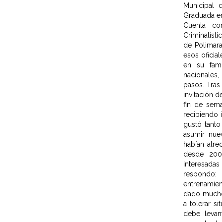
Municipal 
Graduada en
Cuenta c
Criminalíst
de Polimara
esos oficia
en su fami
nacionales,
pasos. Tras
invitación 
fin de sem
recibiendo 
gustó tanto
asumir nue
habían alre
desde 200
interesadas
respondo: 
entrenamient
dado mucho 
a tolerar s
debe levant